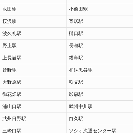
永田駅
小前田駅
桜沢駅
寄居駅
波久礼駅
樋口駅
野上駅
長瀞駅
上長瀞駅
親鼻駅
皆野駅
和銅黒谷駅
大野原駅
秩父駅
御花畑駅
影森駅
浦山口駅
武州中川駅
武州日野駅
白久駅
三峰口駅
ソシオ流通センター駅