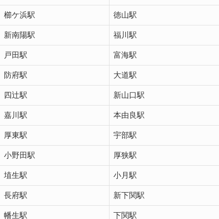
櫛ケ浜駅
徳山駅
新南陽駅
福川駅
戸田駅
富海駅
防府駅
大道駅
四辻駅
新山口駅
嘉川駅
本由良駅
厚東駅
宇部駅
小野田駅
厚狭駅
埴生駅
小月駅
長府駅
新下関駅
幡生駅
下関駅